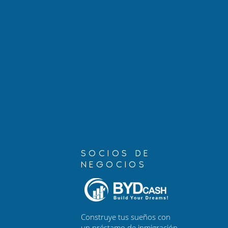
Los Retrasos en la
Nuevo epis
Renovación de DACA - Que
Hablando co
tienes que hacer
Arrestos re
de TPS y ri
condenas p
SOCIOS DE
NEGOCIOS
Construye tus sueños con
un préstamo de inmigración