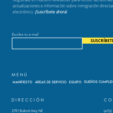
actualizaciones e información sobre inmigración direct
electrónico.
¡Suscríbete ahora!
odio de
Nuevo episodio de
n Carolina:
Hablando con Carolina:
pentinos, plazos
Cambios en DACA y
Escribe tu e-mail
esgos de
seguridad migratoria
SUSCRÍBET
or drogas
MENÚ
SUEÑOS CUMPLI
MANIFIESTO
ÁREAS DE SERVICIO
EQUIPO
DIRECCIÓN
CO
2751 Buford Hwy NE
(470)