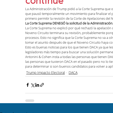
continúe
Defensa de deportación
DACA
Habla
La Administración de Trump pidió a la Corte Suprema que oye
que pausó temporalmente un movimiento para finalizar el pr
primero permitir la revisión de la Corte de Apelaciones del 
La Corte Suprema DENEGÓ la solicitud de la Administración
Inmigración familiar
LGBTQI+
Naturali
La Corte Suprema no explicó por qué rechazó la apelación d
Noveno Circuito terminara su revisión, probablemente porqu
procesos. Esto no significa que la Corte Suprema no va a oí
tomar el asunto después de que el Noveno Circuito haya compl
Esto es buenas noticias para los que tienen DACA ya que les
Inmigración general
Zuhra Aziz
Jessi
legisladores más tiempo para buscar una solución permane
Antonini & Cohen insta a todas las personas que tienen DA
las personas que tuvieron DACA en el pasado pero no lo ti
para determinar si son buenos candidatos para volver a apli
Inmigración Humanitaria
Trump Impacto Electoral
DACA