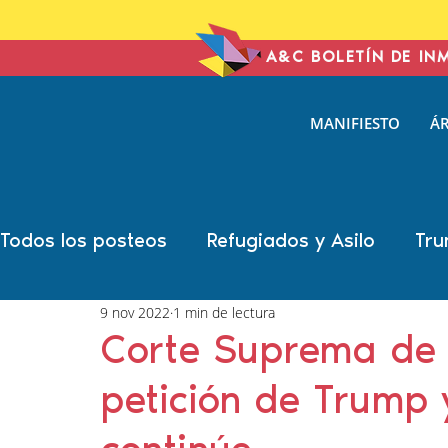
A&C BOLETÍN DE IN
ANTONIN
MANIFIESTO
ÁR
& COHE
IMMIGRATION L
Todos los posteos
Refugiados y Asilo
Tru
9 nov 2022
1 min de lectura
Año Electoral
Carolina Antonini
Marsh
Corte Suprema de 
petición de Trump
Sonal Shah
Liann Campagne
Bethany