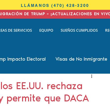
LLÁMANOS (470) 428-3200
MIGRACIÓN DE TRUMP – ¡ACTUALIZACIONES EN VIV
I
EAS DE SERVICIOS
EQUIPO
SUEÑOS CUMPLIDOS
RE
N
AW
mp Impacto Electoral
Visas de No Inmigrante
all Cohen
Nisha Karnani
Kathleen Hoyos
los EE.UU. rechaza
 y permite que DACA
 Biswas
Inmigración de negocios