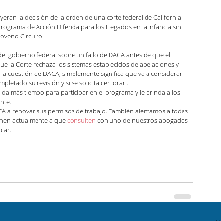
ndo con Carolina Podcast
ran la decisión de la orden de una corte federal de California 
ograma de Acción Diferida para los Llegados en la Infancia sin 
Noveno Circuito.
.
zación
Green Card
Noticias y anuncios
el gobierno federal sobre un fallo de DACA antes de que el 
e la Corte rechaza los sistemas establecidos de apelaciones y 
r la cuestión de DACA, simplemente significa que va a considerar 
etado su revisión y si se solicita certiorari.
 da más tiempo para participar en el programa y le brinda a los 
ca Luna
Kaitlin Rudzinskyi
nte.
CA a renovar sus permisos de trabajo. También alentamos a todas 
enen actualmente a que 
consulten
 con uno de nuestros abogados 
car.