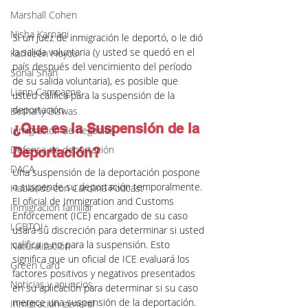
Marshall Cohen
Nisha Karnani
Si un juez de inmigración le deportó, o le dió 
la salida voluntaria (y usted se quedó en el 
Kathleen Hoyos
país después del vencimiento del período 
Sonal Shah
de su salida voluntaria), es posible que 
Liann Campagne
usted califica para la suspensión de la 
deportación.
Bethany Biswas
¿Que es la Suspensión de la 
Inmigración de negocios
Defensa de deportación
Deportación?
DACA
Una suspensión de la deportación pospone 
o suspende su deportación temporalmente. 
Hablando con Carolina Podcast
El oficial de Immigration and Customs 
Inmigración familiar
Enforcement (ICE) encargado de su caso 
LGBTQI+
usará su discreción para determinar si usted 
califica o no para la suspensión. Esto 
Naturalización
significa que un oficial de ICE evaluará los 
Green Card
factores positivos y negativos presentados 
Noticias y anuncios
en su aplicación para determinar si su caso 
merece una suspensión de la deportación.
Inmigración general