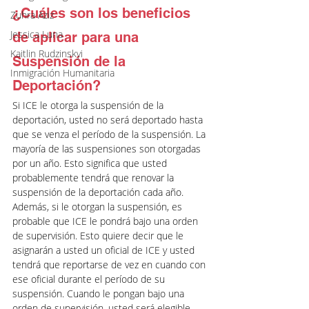
¿Cuáles son los beneficios 
Zuhra Aziz
Jessica Luna
de aplicar para una 
Kaitlin Rudzinskyi
Suspensión de la 
Inmigración Humanitaria
Deportación?
Si ICE le otorga la suspensión de la 
deportación, usted no será deportado hasta 
que se venza el período de la suspensión. La 
mayoría de las suspensiones son otorgadas 
por un año. Esto significa que usted 
probablemente tendrá que renovar la 
suspensión de la deportación cada año.
Además, si le otorgan la suspensión, es 
probable que ICE le pondrá bajo una orden 
de supervisión. Esto quiere decir que le 
asignarán a usted un oficial de ICE y usted 
tendrá que reportarse de vez en cuando con 
ese oficial durante el período de su 
suspensión. Cuando le pongan bajo una 
orden de supervisión, usted será elegible 