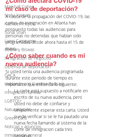
¿Cómo afectará COVID-19 
Marshall Cohen
mi caso de deportación?
Nisha Karnani
A causa de la propagación del COVID-19, las 
cortes de Inmigración en Atlanta han 
Kathleen Hoyos
pospuesto todas las audiencias para 
Sonal Shah
personas no detenidas que habían sido 
Liann Campagne
programadas desde ahora hasta el 15 de 
mayo. 
Bethany Biswas
¿Cómo saber cuando es mi 
Inmigración de negocios
nueva audiencia?
Defensa de deportación
Si usted tenía una audiencia programada 
DACA
durante este periodo de tiempo es 
Hablando con Carolina Podcast
importante que entienda lo siguiente: 
La corte está supuesto a notificarle en 
Inmigración familiar
escrito de su nueva audiencia, pero 
LGBTQI+
usted no debe de confiarse y 
Naturalización
simplemente esperar esta carta. Usted 
puede verificar si se le ha pautado una 
Green Card
nueva fecha llamando al sistema de la 
Noticias y anuncios
corte de Inmigracion cada tres 
Inmigración general
semanas. 