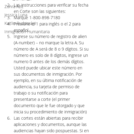
Las instrucciones para verificar su fecha 
Zuhra Aziz
en Corte son las siguientes: 
Jessica Luna
Marque 1-800-898-7180
Kaitlin Rudzinskyi
Presione el 1 para inglés o el 2 para 
español 
Inmigración Humanitaria
Ingrese su número de registro de alien 
(A-number) – no marque la letra A. Su 
número de A será de 8 o 9 dígitos. Si su 
número es solo de 8 dígitos, ingrese un 
numero 0 antes de los demás dígitos. 
Usted puede ubicar este número en 
sus documentos de inmigración. Por 
ejemplo, en su última notificación de 
audiencia, su tarjeta de permiso de 
trabajo o su notificación para 
presentarse a corte (el primer 
documento que le fue otorgado y que 
inicia su procedimiento de inmigración) 
Las cortes están abiertas para recibir 
aplicaciones y documentos, aunque las 
audiencias hayan sido pospuestas. Si en 