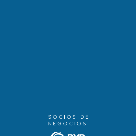
Hablando con Carolina: Tres
Cómo proteg
decisiones judiciales que
una guía p
podrían afectar tu caso de
niños ciud
inmigración
estadounid
SOCIOS DE
NEGOCIOS