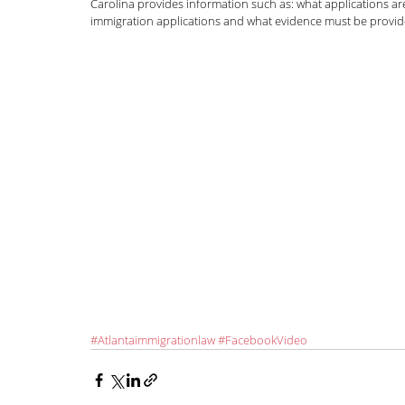
Carolina provides information such as: what applications ar
immigration applications and what evidence must be provided
Defensa de deportación
DACA
Habla
Inmigración familiar
LGBTQI+
Naturali
Inmigración general
Zuhra Aziz
Jessi
Inmigración Humanitaria
#Atlantaimmigrationlaw
#FacebookVideo