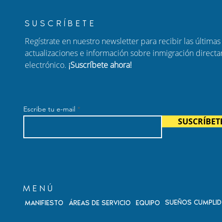
SUSCRÍBETE
Regístrate en nuestro newsletter para recibir las últimas 
actualizaciones e información sobre inmigración direct
electrónico.
¡Suscríbete ahora!
er a tu familia:
Nuevo Episodio de Habla
ara padres de
con Carolina: Ajuste de
adanos
Estatus, Ciudadanía por
Escribe tu e-mail
enses
Nacimiento y Fraude
SUSCRÍBET
Migratorio
MENÚ
SUEÑOS CUMPLI
MANIFIESTO
ÁREAS DE SERVICIO
EQUIPO