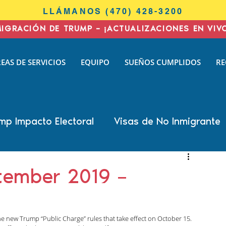
LLÁMANOS (470) 428-3200
MIGRACIÓN DE TRUMP – ¡ACTUALIZACIONES EN VIV
I
EAS DE SERVICIOS
EQUIPO
SUEÑOS CUMPLIDOS
RE
N
AW
mp Impacto Electoral
Visas de No Inmigrante
all Cohen
Nisha Karnani
Kathleen Hoyos
tember 2019 –
 Biswas
Inmigración de negocios
he new Trump “Public Charge” rules that take effect on October 15. 