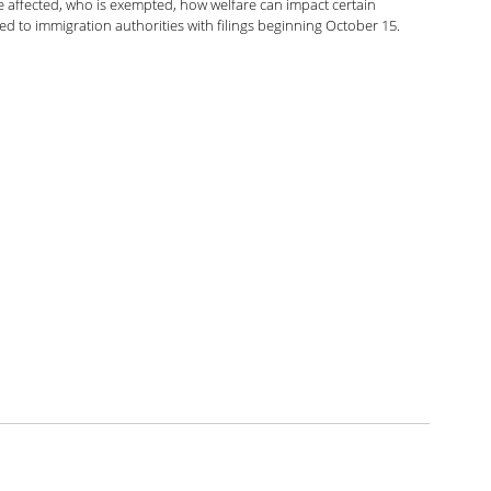
e affected, who is exempted, how welfare can impact certain 
 to immigration authorities with filings beginning October 15.
ndo con Carolina Podcast
zación
Green Card
Noticias y anuncios
ca Luna
Kaitlin Rudzinskyi