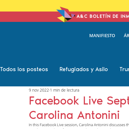
A&C BOLETÍN DE IN
ANTONIN
MANIFIESTO
ÁR
& COHE
IMMIGRATION L
Todos los posteos
Refugiados y Asilo
Tru
9 nov 2022
1 min de lectura
Año Electoral
Carolina Antonini
Marsh
Facebook Live Sep
Carolina Antonini
Sonal Shah
Liann Campagne
Bethany
In this Facebook Live session, Carolina Antonini discusses t