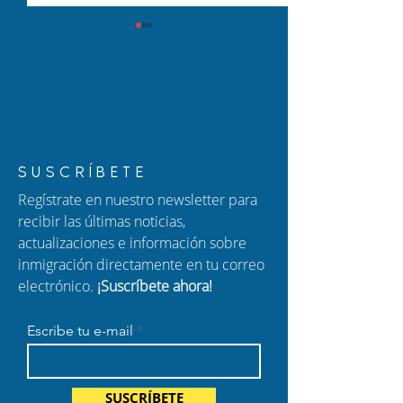
Cómo proteger a tu
Nuevo Episodio
SUSCRÍBETE
familia: una guía para
Hablando con C
Regístrate en nuestro newsletter para
padres de niños
Ajuste de Estatu
recibir las últimas noticias,
ciudadanos
Ciudadanía por
actualizaciones e información sobre
estadounidenses
Nacimiento y F
inmigración directamente en tu correo
Migratorio
electrónico.
¡Suscríbete ahora!
Escribe tu e-mail
SUSCRÍBETE