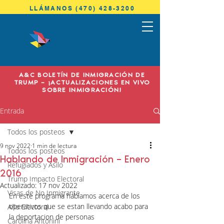
LLÁMANOS (470) 428-3200
ANTONINI
& COHEN
A&C BOLETÍN DE INMIGRACIÓN DE
IMMIGRATION LAW
TRUMP – ¡ACTUALIZACIONES EN VIVO
SOBRE INMIGRACIÓN!
Entrada
Todos los posteos
9 nov 2022
1 min de lectura
Todos los posteos
Hablando de Inmigración – Enero
Refugiados y Asilo
2016
Trump Impacto Electoral
Actualizado:
17 nov 2022
Visas de No Inmigrante
En este programa hablamos acerca de los 
operativos que se estan llevando acabo para 
Año Electoral
la deportacion de personas 
Carolina Antonini