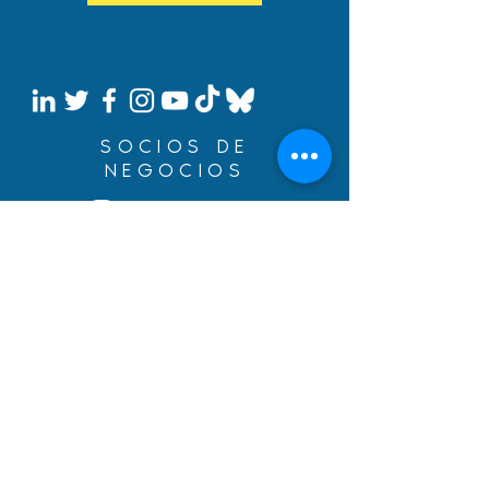
SOCIOS DE
NEGOCIOS
Construye tus sueños con
un préstamo de inmigración
de BYDcash.
MENÚ
MANIFIESTO
ÁREAS DE SERVICIO
EQUIPO
SUEÑOS CUMPLIDOS