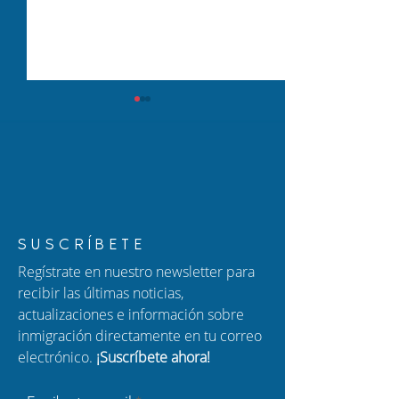
Nuevo episodio de
Nuevo episodio
SUSCRÍBETE
Hablando con Carolina:
Hablando con C
Regístrate en nuestro newsletter para
Arrestos repentinos,
Cambios en DA
recibir las últimas noticias,
plazos de TPS y riesgos
seguridad migra
actualizaciones e información sobre
de condenas por drogas
inmigración directamente en tu correo
electrónico.
¡Suscríbete ahora!