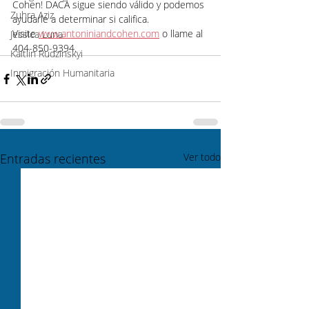
Cohen! DACA sigue siendo válido y podemos 
Zuhra Aziz
ayudarle a determinar si califica. 
Visite 
www.antoniniandcohen.com
 o llame al 
Jessica Luna
404-850-9394.
Kaitlin Rudzinskyi
Inmigración Humanitaria
Entradas recientes
Ver todo