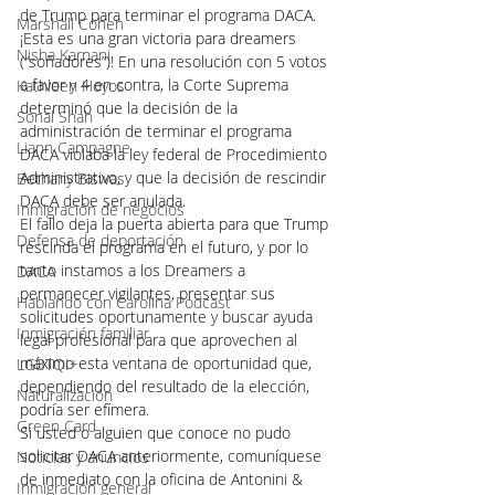
de Trump para terminar el programa DACA. 
Marshall Cohen
¡Esta es una gran victoria para dreamers 
Nisha Karnani
(“soñadores”)! En una resolución con 5 votos 
a favor y 4 en contra, la Corte Suprema 
Kathleen Hoyos
determinó que la decisión de la 
Sonal Shah
administración de terminar el programa 
Liann Campagne
DACA violaba la ley federal de Procedimiento 
Administrativo, y que la decisión de rescindir 
Bethany Biswas
DACA debe ser anulada.
Inmigración de negocios
El fallo deja la puerta abierta para que Trump 
Defensa de deportación
rescinda el programa en el futuro, y por lo 
tanto instamos a los Dreamers a 
DACA
permanecer vigilantes, presentar sus 
Hablando con Carolina Podcast
solicitudes oportunamente y buscar ayuda 
Inmigración familiar
legal profesional para que aprovechen al 
máximo esta ventana de oportunidad que, 
LGBTQI+
dependiendo del resultado de la elección, 
Naturalización
podría ser efímera.  
Green Card
Si usted o alguien que conoce no pudo 
solicitar DACA anteriormente, comuníquese 
Noticias y anuncios
de inmediato con la oficina de Antonini & 
Inmigración general