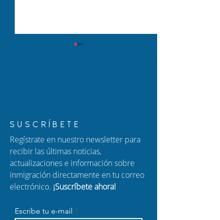
Cómo proteger a tu
Nuevo Episodio
SUSCRÍBETE
familia: una guía para
Hablando con C
Regístrate en nuestro newsletter para
padres de niños
Ajuste de Estatu
recibir las últimas noticias,
ciudadanos
Ciudadanía por
actualizaciones e información sobre
estadounidenses
Nacimiento y F
inmigración directamente en tu correo
Migratorio
electrónico.
¡Suscríbete ahora!
Escribe tu e-mail