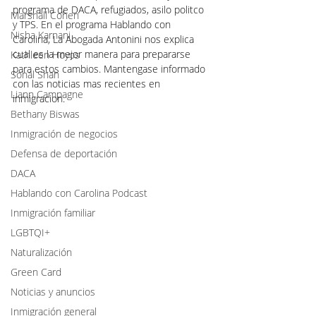
programa de DACA, refugiados, asilo politco 
Marshall Cohen
y TPS. En el programa Hablando con 
Nisha Karnani
Carolina, La Abogada Antonini nos explica 
cual es la mejor manera para prepararse 
Kathleen Hoyos
para estos cambios. Mantengase informado 
Sonal Shah
con las noticias mas recientes en 
Liann Campagne
inmigracion.
Bethany Biswas
Inmigración de negocios
Defensa de deportación
DACA
Hablando con Carolina Podcast
Inmigración familiar
LGBTQI+
Naturalización
Green Card
Noticias y anuncios
Inmigración general