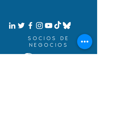
SOCIOS DE
NEGOCIOS
Construye tus sueños con
un préstamo de inmigración
de BYDcash.
MENÚ
MANIFIESTO
ÁREAS DE SERVICIO
EQUIPO
SUEÑOS CUMPLIDOS