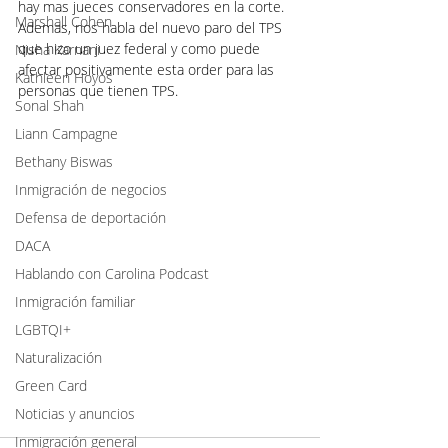
hay mas jueces conservadores en la corte. 
Marshall Cohen
Ademas, nos habla del nuevo paro del TPS 
que hizo un juez federal y como puede 
Nisha Karnani
afectar positivamente esta order para las 
Kathleen Hoyos
personas que tienen TPS.
Sonal Shah
Liann Campagne
Bethany Biswas
Inmigración de negocios
Defensa de deportación
DACA
Hablando con Carolina Podcast
Inmigración familiar
LGBTQI+
Naturalización
Green Card
Noticias y anuncios
Inmigración general