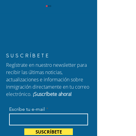
Cómo proteger a tu
Nuevo Episodio
SUSCRÍBETE
familia: una guía para
Hablando con C
Regístrate en nuestro newsletter para
padres de niños
Ajuste de Estatu
recibir las últimas noticias,
ciudadanos
Ciudadanía por
actualizaciones e información sobre
estadounidenses
Nacimiento y F
inmigración directamente en tu correo
Migratorio
electrónico.
¡Suscríbete ahora!
Escribe tu e-mail
SUSCRÍBETE