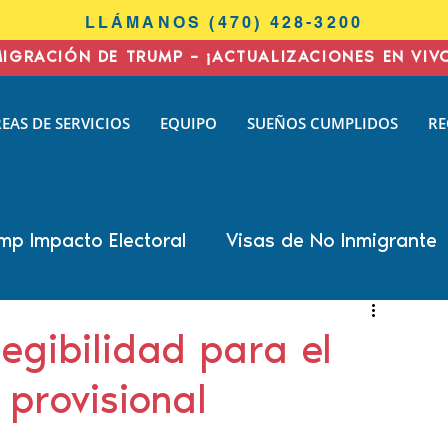
LLÁMANOS (470) 428-3200
MIGRACIÓN DE TRUMP – ¡ACTUALIZACIONES EN VIV
I
EAS DE SERVICIOS
EQUIPO
SUEÑOS CUMPLIDOS
RE
N
AW
mp Impacto Electoral
Visas de No Inmigrante
all Cohen
Nisha Karnani
Kathleen Hoyos
egibilidad para el
provisional
 Biswas
Inmigración de negocios