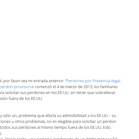
ndo con Carolina Podcast
zación
Green Card
Noticias y anuncios
ca Luna
Kaitlin Rudzinskyi
 por favor vea mi entrada anterior: “
Perdones por Presencia Ilegal 
perdon provisional
 comenzó el 4 de marzo de 2013, los familiares 
 solicitar sus perdones en los EE.UU. sin tener que sobrellevar 
sión fuera de los EE.UU.
 sólo un, problema que afecta su admisibilidad a los EE.UU – su 
aciones u otros problemas, no es elegible para solicitar un perdon 
ar todos sus perdones al mismo tiempo fuera de los EE.UU. Esto 
s.
on. Por lo tanto, una persona condenada de un delito menor sólo 