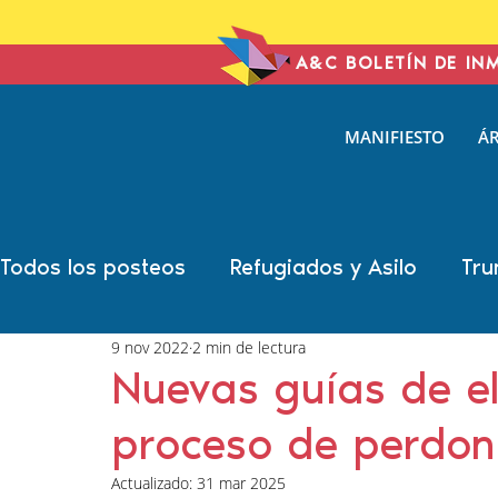
A&C BOLETÍN DE IN
ANTONIN
MANIFIESTO
ÁR
& COHE
IMMIGRATION L
Todos los posteos
Refugiados y Asilo
Tru
9 nov 2022
2 min de lectura
Año Electoral
Carolina Antonini
Marsh
Nuevas guías de el
proceso de perdon 
Sonal Shah
Liann Campagne
Bethany
Actualizado:
31 mar 2025