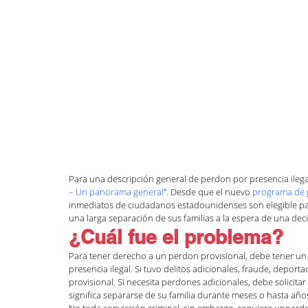
Defensa de deportación
DACA
Habla
Inmigración familiar
LGBTQI+
Naturali
Inmigración general
Zuhra Aziz
Jessi
Para una descripción general de perdon por presencia ilegal,
Inmigración Humanitaria
– Un panorama general
”. Desde que el nuevo 
programa de 
inmediatos de ciudadanos estadounidenses son elegible para
una larga separación de sus familias a la espera de una deci
¿Cuál fue el problema?
Para tener derecho a un perdon provisional, debe tener un y
presencia ilegal. Si tuvo delitos adicionales, fraude, deport
provisional. Si necesita perdones adicionales, debe solicit
significa separarse de su familia durante meses o hasta año
No toda convicción criminal, sin embargo, requiere unperd