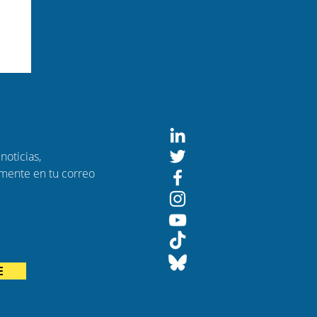
noticias,
amente en tu correo
ndo
E