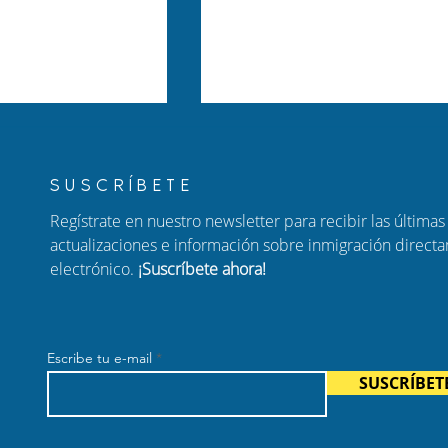
SUSCRÍBETE
Regístrate en nuestro newsletter para recibir las últimas 
actualizaciones e información sobre inmigración direct
electrónico.
¡Suscríbete ahora!
er a tu familia:
Nuevo Episodio de Habla
ara padres de
con Carolina: Ajuste de
adanos
Estatus, Ciudadanía por
Escribe tu e-mail
enses
Nacimiento y Fraude
SUSCRÍBET
Migratorio