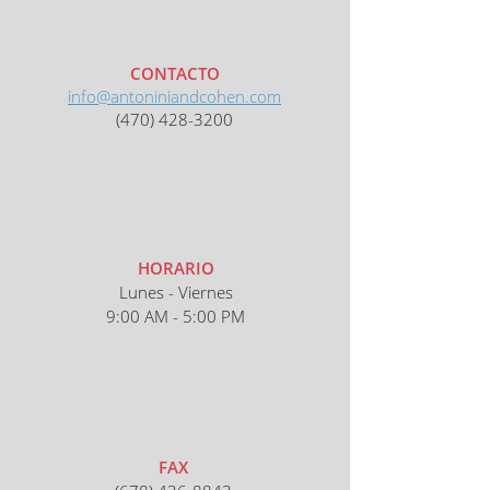
LLÁMANOS AHORA (470) 428-3200
CONTACTO
info@antoniniandcohen.com
(470) 428-3200
Hablemos
Nombre
HORARIO
Apellido
Lunes - Viernes
9:00 AM - 5:00 PM
E-mail principal
Teléfono principal
FAX