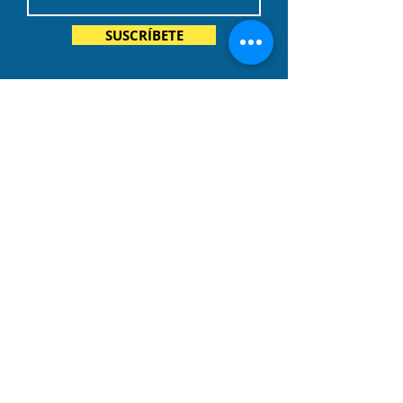
SUSCRÍBETE
SOCIOS DE
NEGOCIOS
Construye tus sueños con
un préstamo de inmigración
de BYDcash.
MENÚ
MANIFIESTO
ÁREAS DE SERVICIO