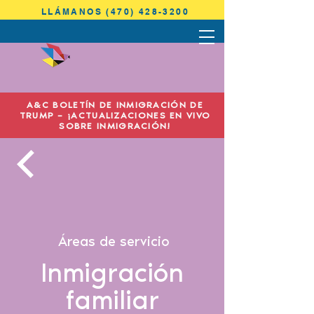
LLÁMANOS (470) 428-3200
ANTONINI
& COHEN
A&C BOLETÍN DE INMIGRACIÓN DE
IMMIGRATION LAW
TRUMP – ¡ACTUALIZACIONES EN VIVO
SOBRE INMIGRACIÓN!
Áreas de servicio
Inmigración
familiar