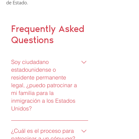
de Estado.
Frequently Asked
Questions
Soy ciudadano
estadounidense o
residente permanente
legal, ¿puedo patrocinar a
mi familia para la
inmigración a los Estados
Unidos?
Sí, si eres ciudadano
estadounidense o residente
¿Cuál es el proceso para
permanente legal, puedes solicitar
patrocinar a un cónyuge?