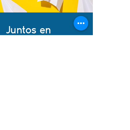
Juntos en
bandada:
newsletter A&C
Regístrate en nuestro newsletter
para recibir las últimas noticias,
actualizaciones e información
sobre inmigración directamente
en tu correo electrónico.
¡Suscríbete ahora!
Escribe tu e-mail