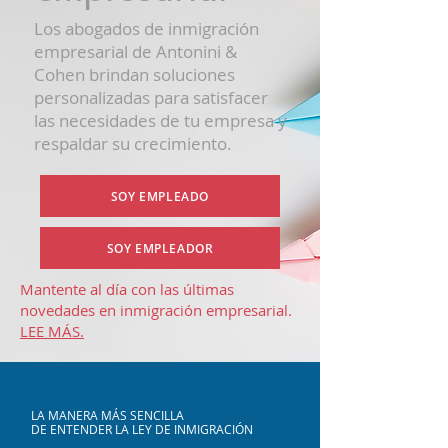
Los abogados de inmigración
empresarial de Antonini &
Cohen brindan soluciones
personalizadas para satisfacer
las necesidades de tu empresa y
respaldar su crecimiento.
SOY EMPLEADO
SOY EMPLEADOR
Mantente al día con las últimas
novedades en inmigración empresarial.
LEE MÁS.
LA MANERA MÁS SENCILLA
DE ENTENDER LA LEY DE INMIGRACIÓN