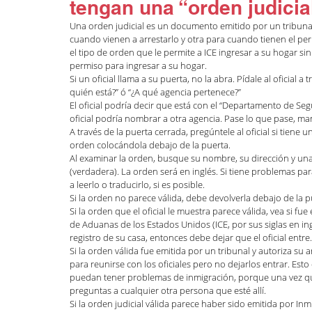
tengan una “orden judicia
Una orden judicial es un documento emitido por un tribuna
cuando vienen a arrestarlo y otra para cuando tienen el per
el tipo de orden que le permite a ICE ingresar a su hogar sin
permiso para ingresar a su hogar.
Si un oficial llama a su puerta, no la abra. Pídale al oficial 
quién está?” ó “¿A qué agencia pertenece?”
El oficial podría decir que está con el “Departamento de Se
oficial podría nombrar a otra agencia. Pase lo que pase, ma
A través de la puerta cerrada, pregúntele al oficial si tiene u
orden colocándola debajo de la puerta.
Al examinar la orden, busque su nombre, su dirección y una f
(verdadera). La orden será en inglés. Si tiene problemas par
a leerlo o traducirlo, si es posible.
Si la orden no parece válida, debe devolverla debajo de la p
Si la orden que el oficial le muestra parece válida, vea si fu
de Aduanas de los Estados Unidos (ICE, por sus siglas en ingl
registro de su casa, entonces debe dejar que el oficial entre.
Si la orden válida fue emitida por un tribunal y autoriza su 
para reunirse con los oficiales pero no dejarlos entrar. Est
puedan tener problemas de inmigración, porque una vez que 
preguntas a cualquier otra persona que esté allí.
Si la orden judicial válida parece haber sido emitida por In