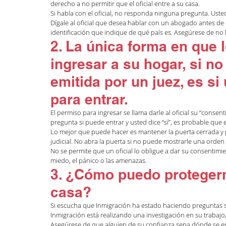
derecho a no permitir que el oficial entre a su casa.
Si habla con el oficial, no responda ninguna pregunta. Uste
Dígale al oficial que desea hablar con un abogado antes d
identificación que indique de qué país es. Asegúrese de n
2. La única forma en que 
ingresar a su hogar, si no
emitida por un juez, es si 
para entrar.
El permiso para ingresar se llama darle al oficial su “consenti
pregunta si puede entrar y usted dice “sí”, es probable qu
Lo mejor que puede hacer es mantener la puerta cerrada y pe
judicial. No abra la puerta si no puede mostrarle una orden j
No se permite que un oficial lo obligue a dar su consentimie
miedo, el pánico o las amenazas.
3. ¿Cómo puedo protegerm
casa?
Si escucha que Inmigración ha estado haciendo preguntas s
Inmigración está realizando una investigación en su trabajo,
Asegúrese de que alguien de su confianza sepa dónde se e