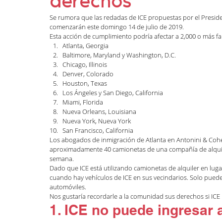
derechos
Defensa de deportación
DACA
Habla
Se rumora que las redadas de ICE propuestas por el Preside
comenzarán este domingo 14 de julio de 2019.
Esta acción de cumplimiento podría afectar a 2,000 o más fa
Atlanta, Georgia
Inmigración familiar
LGBTQI+
Naturali
Baltimore, Maryland y Washington, D.C.
Chicago, Illinois
Denver, Colorado
Houston, Texas
Los Ángeles y San Diego, California
Inmigración general
Zuhra Aziz
Jessi
Miami, Florida
Nueva Orleans, Louisiana
Nueva York, Nueva York
San Francisco, California
Inmigración Humanitaria
Los abogados de inmigración de Atlanta en Antonini & Cohen
aproximadamente 40 camionetas de una compañía de alquile
semana.
Dado que ICE está utilizando camionetas de alquiler en luga
cuando hay vehículos de ICE en sus vecindarios. Solo puede 
automóviles.
Nos gustaría recordarle a la comunidad sus derechos si ICE l
1. ICE no puede ingresar