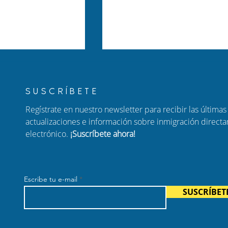
SUSCRÍBETE
Regístrate en nuestro newsletter para recibir las últimas 
actualizaciones e información sobre inmigración direct
electrónico.
¡Suscríbete ahora!
 la Corte
¿Podemos arreglar un
va a la
sistema de asilo roto?
n del programa
Escribe tu e-mail
 condicional
SUSCRÍBET
 Haití,
Venezuela)