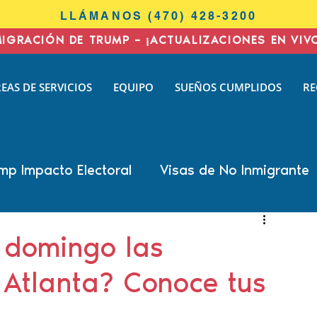
LLÁMANOS (470) 428-3200
MIGRACIÓN DE TRUMP – ¡ACTUALIZACIONES EN VIV
I
EAS DE SERVICIOS
EQUIPO
SUEÑOS CUMPLIDOS
RE
N
AW
mp Impacto Electoral
Visas de No Inmigrante
all Cohen
Nisha Karnani
Kathleen Hoyos
 domingo las
 Atlanta? Conoce tus
 Biswas
Inmigración de negocios