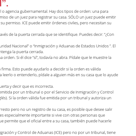
l”.
l o agencia gubernamental. Hay dos tipos de orden: una para 
miso de un juez para registrar su casa. SÓLO un juez puede emitir 
 su permiso. ICE puede emitir órdenes civiles, pero necesitan su 
a través de la puerta cerrada que se identifique. Puedes decir: “¿Con 
guridad Nacional” o “Inmigración y Aduanas de Estados Unidos ”. El 
ntenga la puerta cerrada.
na orden. Si él dice “sí”, todavía no abra. Pídale que le muestre la 
irma. Esto puede ayudarlo a decidir si la orden es válida 
a leerlo o entenderlo, pídale a alguien más en su casa que lo ayude 
uerta y decir que es incorrecta.
e emitida por un tribunal o por el Servicio de Inmigración y Control 
és). Si la orden válida fue emitida por un tribunal y autoriza un 
arresto pero no un registro de su casa, es posible que desee salir 
o es especialmente importante si vive con otras personas que 
permite que el oficial entre a su casa, también puede hacerle 
migración y Control de Aduanas (ICE) pero no por un tribunal, tiene 