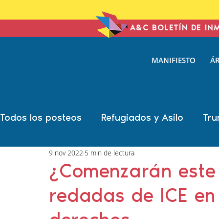
A&C BOLETÍN DE IN
ANTONIN
MANIFIESTO
ÁR
& COHE
IMMIGRATION L
Todos los posteos
Refugiados y Asilo
Tru
9 nov 2022
5 min de lectura
Año Electoral
Carolina Antonini
Marsh
¿Comenzarán este
redadas de ICE en
Sonal Shah
Liann Campagne
Bethany