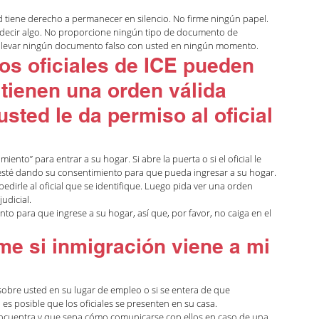
d tiene derecho a permanecer en silencio. No firme ningún papel. 
e decir algo. No proporcione ningún tipo de documento de 
o llevar ningún documento falso con usted en ningún momento.
los oficiales de ICE pueden 
 tienen una orden válida 
usted le da permiso al oficial 
miento” para entrar a su hogar. Si abre la puerta o si el oficial le 
e esté dando su consentimiento para que pueda ingresar a su hogar.
dirle al oficial que se identifique. Luego pida ver una orden 
udicial.
nto para que ingrese a su hogar, así que, por favor, no caiga en el 
e si inmigración viene a mi 
obre usted en su lugar de empleo o si se entera de que 
 es posible que los oficiales se presenten en su casa.
ncuentra y que sepa cómo comunicarse con ellos en caso de una 