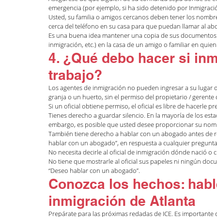
emergencia (por ejemplo, si ha sido detenido por Inmigraci
Usted, su familia o amigos cercanos deben tener los nomb
cerca del teléfono en su casa para que puedan llamar al a
Es una buena idea mantener una copia de sus documentos i
inmigración, etc.) en la casa de un amigo o familiar en quie
4. ¿Qué debo hacer si inm
trabajo?
Los agentes de inmigración no pueden ingresar a su lugar de
granja o un huerto, sin el permiso del propietario / gerente
Si un oficial obtiene permiso, el oficial es libre de hacerle 
Tienes derecho a guardar silencio. En la mayoría de los esta
embargo, es posible que usted desee proporcionar su nombr
También tiene derecho a hablar con un abogado antes de res
hablar con un abogado”, en respuesta a cualquier pregunta q
No necesita decirle al oficial de inmigración dónde nació o 
No tiene que mostrarle al oficial sus papeles ni ningún docu
“Deseo hablar con un abogado”.
Conozca los hechos: habl
inmigración de Atlanta
Prepárate para las próximas redadas de ICE. Es importante