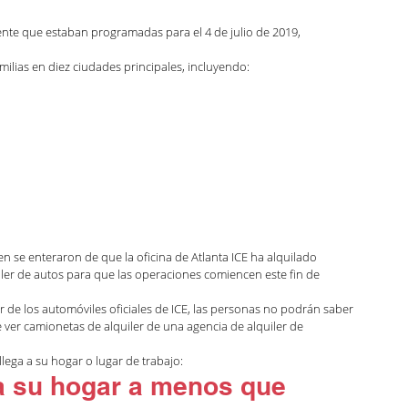
ndo con Carolina Podcast
nte que estaban programadas para el 4 de julio de 2019, 
milias en diez ciudades principales, incluyendo:
zación
Green Card
Noticias y anuncios
ca Luna
Kaitlin Rudzinskyi
 se enteraron de que la oficina de Atlanta ICE ha alquilado 
r de autos para que las operaciones comiencen este fin de 
r de los automóviles oficiales de ICE, las personas no podrán saber 
ver camionetas de alquiler de una agencia de alquiler de 
lega a su hogar o lugar de trabajo:
 a su hogar a menos que 