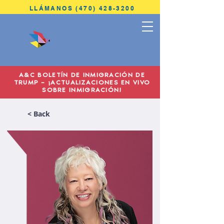
LLÁMANOS (470) 428-3200
ANTONINI
& COHEN
A&C BOLETÍN DE INMIGRACIÓN DE
IMMIGRATION LAW
TRUMP – ¡ACTUALIZACIONES EN VIVO
SOBRE INMIGRACIÓN!
< Back