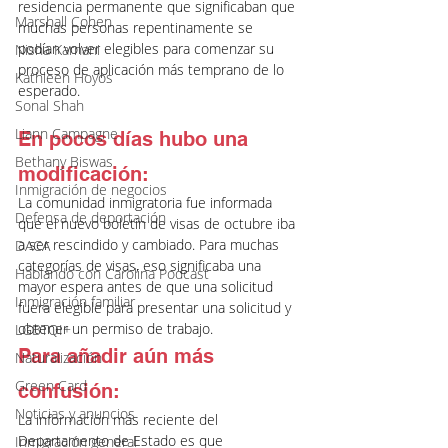
residencia permanente que significaban que 
Marshall Cohen
muchas personas repentinamente se 
podían volver elegibles para comenzar su 
Nisha Karnani
proceso de aplicación más temprano de lo 
Kathleen Hoyos
esperado.
Sonal Shah
Liann Campagne
En pocos días hubo una 
Bethany Biswas
modificación:
Inmigración de negocios
La comunidad inmigratoria fue informada 
Defensa de deportación
que el nuevo boletín de visas de octubre iba 
a ser rescindido y cambiado. Para muchas 
DACA
categorías de visas, eso significaba una 
Hablando con Carolina Podcast
mayor espera antes de que una solicitud 
Inmigración familiar
fuera elegible para presentar una solicitud y 
obtener un permiso de trabajo.
LGBTQI+
Para añadir aún más 
Naturalización
Green Card
confusión:
Noticias y anuncios
La información más reciente del 
Departamento de Estado es que 
Inmigración general