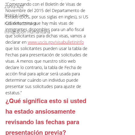
“Comenzando con el Boletín de Visas de 
Zuhra Aziz
Noviembre del 2015 del Departamento de 
Jessica Luna
Estado (DOS, por sus siglas en ingles), si US 
CIS determina que hay más visas de 
Kaitlin Rudzinskyi
inmigrantes disponibles para un año fiscal 
Inmigración Humanitaria
que solicitantes para dichas visas, vamos a 
declarar en 
www.uscis.gov/visabulletininfo
que los solicitantes pueden usar la tabla de 
Fechas para presentación de solicitudes de 
visas. A menos que nuestro sitio web 
declare lo contrario, la tabla de Fecha de 
acción final para aplicar será usada para 
determinar cuándo un individuo puede 
presentar sus solicitudes para ajuste de 
estatus.”
¿Qué significa esto si usted 
ha estado ansiosamente 
revisando las fechas para 
presentación previa?