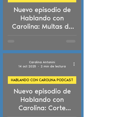
Nuevo episodio de
d video
Hablando con
Carolina: Multas de
inmigración,
restricciones de asilo,
requisitos de
naturalización y alivio
Carolina Antonini
NACARA
14 oct 2025
2 min de lectura
HABLANDO CON CAROLINA PODCAST
Nuevo episodio de
d video
Hablando con
Carolina: Corte
federal bloquea