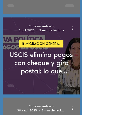
detenciones de ICE,
actualizaciones de
TPS y ley
Carolina Antonini
antiinmigración de
3 oct 2025
2 min de lectura
Florida
INMIGRACIÓN GENERAL
USCIS elimina pagos
con cheque y giro
postal: lo que
necesitas saber
Carolina Antonini
30 sept 2025
3 min de lectura