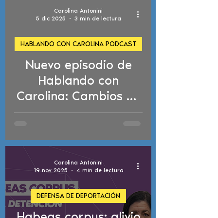
Carolina Antonini
5 dic 2025
3 min de lectura
HABLANDO CON CAROLINA PODCAST
Nuevo episodio de
d video
Hablando con
Carolina: Cambios en
el examen de
ciudadanía y nuevas
políticas de
deportación
Carolina Antonini
19 nov 2025
4 min de lectura
DEFENSA DE DEPORTACIÓN
Habeas corpus: alivio