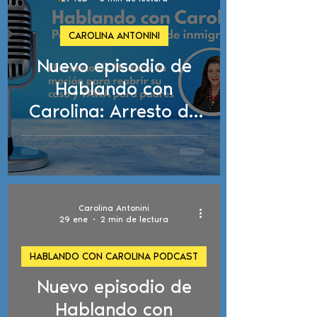
CAROLINA ANTONINI
Nuevo episodio de
Hablando con
Carolina: Arresto de
Maduro, moción para
reabrir tu caso y
VAWA para padres
Carolina Antonini
29 ene
2 min de lectura
HABLANDO CON CAROLINA PODCAST
Nuevo episodio de
d video
Hablando con