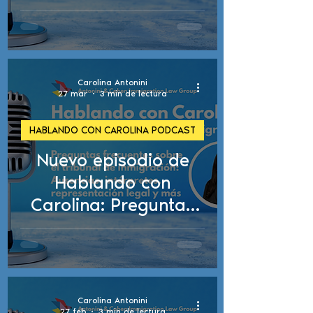
militar y la orden de
deportación
Carolina Antonini
27 mar
3 min de lectura
HABLANDO CON CAROLINA PODCAST
Nuevo episodio de
Hablando con
Carolina: Preguntas
frecuentes sobre la
corte de inmigración
Carolina Antonini
27 feb
3 min de lectura