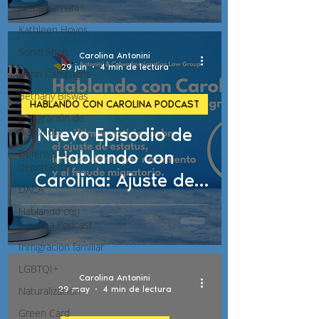
tu caso de
Nisha Karnani
inmigración
Kathleen Hoyos
Sonal Shah
Carolina Antonini
29 jun
4 min de lectura
Liann Campagne
Bethany Biswas
HABLANDO CON CAROLINA PODCAST
Inmigración de
Nuevo Episodio de
negocios
Hablando con
Defensa de
deportación
Carolina: Ajuste de
DACA
Estatus, Ciudadanía
Hablando con
por Nacimiento y
Carolina Podcast
Fraude Migratorio
Inmigración familiar
LGBTQI+
Carolina Antonini
Naturalización
29 may
4 min de lectura
Green Card