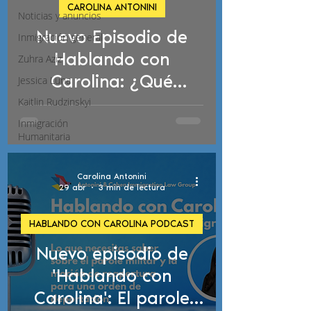
CAROLINA ANTONINI
Noticias y anuncios
Nuevo Episodio de
Inmigración general
d video
Hablando con
Zuhra Aziz
Carolina: ¿Qué
Jessica Luna
Necesito Saber Sobre
Kaitlin Rudzinskyi
los Patrocinios
Inmigración
Humanitaria
Migratorios y las
Estafas de
Carolina Antonini
Inmigración?
29 abr
3 min de lectura
HABLANDO CON CAROLINA PODCAST
Nuevo episodio de
'Hablando con
Carolina': El parole