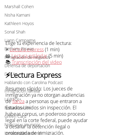
Marshall Cohen
Nisha Karnani
Kathleen Hoyos
Sonal Shah
Liann Campagne
Elige tu experiencia de lectura:
Bethany Biswas
⚡ 
Lectura express
 (1 min)
📖 
Lectura estándar
 (5 min)
Inmigración de negocios
📚 
Transcripción del video
Defensa de deportación
⚡Lectura Express
DACA
Hablando con Carolina Podcast
Resumen rápido: Los jueces de 
Inmigración familiar
inmigración ya no otorgan audiencias 
LGBTQI+
de 
fianza
 a personas que entraron a 
Estados Unidos sin inspección. El 
Naturalización
habeas corpus, un poderoso proceso 
Green Card
legal en la corte federal, puede ayudar 
Noticias y anuncios
a desafiar la detención ilegal o 
prolongada de inmigración.
Inmigración general