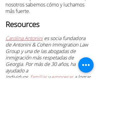
nosotros sabemos cómo y luchamos 
más fuerte.
Resources
Carolina Antonini
 es socia fundadora 
de Antonini & Cohen Immigration Law 
Group y una de las abogadas de 
inmigración más respetadas de 
Georgia. Por más de 30 años, ha 
ayudado a 
individuos,
familias
 y
empresas
 a lograr 
sus objetivos de inmigración con 
habilidad y compasión. Carolina es 
maestra, mentora y líder comunitaria 
que ha servido en juntas directivas, 
enseñado a futuros abogados y ganado 
numerosos premios por su trabajo. 
También comparte actualizaciones 
prácticas en su podcast,
Hablando con 
Carolina