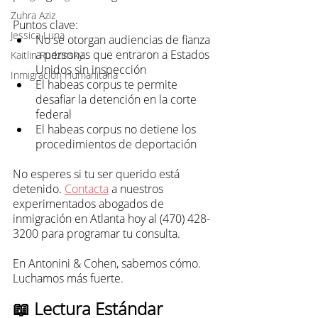
Zuhra Aziz
Puntos clave:
Jessica Luna
No se otorgan audiencias de fianza 
a personas que entraron a Estados 
Kaitlin Rudzinskyi
Unidos sin inspección
Inmigración Humanitaria
El habeas corpus te permite 
desafiar la detención en la corte 
federal
El habeas corpus no detiene los 
procedimientos de deportación
No esperes si tu ser querido está 
detenido. 
Contacta
 a nuestros 
experimentados abogados de 
inmigración en Atlanta hoy al (470) 428-
3200 para programar tu consulta.
En Antonini & Cohen, sabemos cómo. 
Luchamos más fuerte.
📖 Lectura Estándar