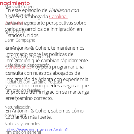
nacimiento
Marshall Cohen
En este episodio de 
Hablando con 
Nisha Karnani
Carolina
, la abogada 
Carolina 
Antonini
comparte perspectivas sobre 
Kathleen Hoyos
varios desarrollos de inmigración en 
Sonal Shah
Estados Unidos.
Liann Campagne
En Antonini & Cohen, te mantenemos 
Bethany Biswas
informado sobre las políticas de 
Inmigración de negocios
inmigración que cambian rápidamente. 
Defensa de deportación
Contáctanos
 hoy para programar una 
consulta con nuestros abogados de 
DACA
inmigración de Atlanta con experiencia 
Hablando con Carolina Podcast
y descubrir cómo puedes asegurar que 
Inmigración familiar
tu proceso de inmigración se mantenga 
en el camino correcto.
LGBTQI+
Naturalización
En Antonini & Cohen, sabemos cómo. 
Green Card
Luchamos más fuerte.
Noticias y anuncios
https://www.youtube.com/watch?
Inmigración general