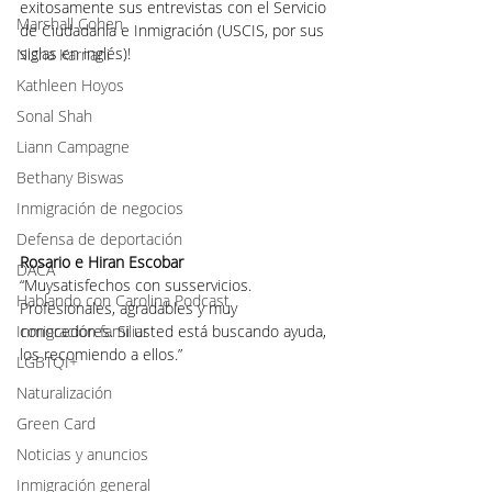
exitosamente sus entrevistas con el Servicio 
Marshall Cohen
de Ciudadanía e Inmigración (USCIS, por sus 
siglas en inglés)!
Nisha Karnani
Kathleen Hoyos
Sonal Shah
Liann Campagne
Bethany Biswas
Inmigración de negocios
Defensa de deportación
Rosario e Hiran Escobar
DACA
“Muysatisfechos con susservicios. 
Hablando con Carolina Podcast
Profesionales, agradables y muy 
Inmigración familiar
conocedores. Si usted está buscando ayuda, 
los recomiendo a ellos.”
LGBTQI+
Naturalización
Green Card
Noticias y anuncios
Inmigración general