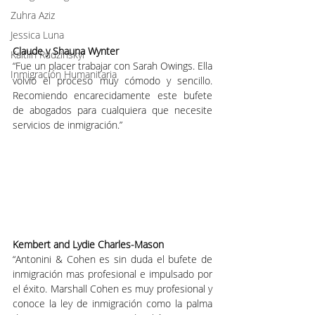
Zuhra Aziz
Jessica Luna
Claude y Shauna Wynter
Kaitlin Rudzinskyi
“Fue un placer trabajar con Sarah Owings. Ella 
Inmigración Humanitaria
volvió el proceso muy cómodo y sencillo. 
Recomiendo encarecidamente este bufete 
de abogados para cualquiera que necesite 
servicios de inmigración.”
Kembert and Lydie Charles-Mason
“Antonini & Cohen es sin duda el bufete de 
inmigración mas profesional e impulsado por 
el éxito. Marshall Cohen es muy profesional y 
conoce la ley de inmigración como la palma 