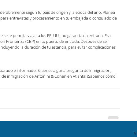
derablemente según tu país de origen y la época del año. Planea 
s para entrevistas y procesamiento en tu embajada o consulado de 
e te permita viajar a los EE. UU., no garantiza la entrada. Esa 
ión Fronteriza (CBP) en tu puerto de entrada. Después de ser 
 incluyendo la duración de tu estancia, para evitar complicaciones 
reparado e informado. Si tienes alguna pregunta de inmigración, 
 de inmigración de Antonini & Cohen en Atlanta! ¡Sabemos cómo!
V