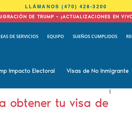
LLÁMANOS (470) 428-3200
MIGRACIÓN DE TRUMP – ¡ACTUALIZACIONES EN VIV
I
EAS DE SERVICIOS
EQUIPO
SUEÑOS CUMPLIDOS
RE
N
AW
mp Impacto Electoral
Visas de No Inmigrante
all Cohen
Nisha Karnani
Kathleen Hoyos
a obtener tu visa de
 Biswas
Inmigración de negocios