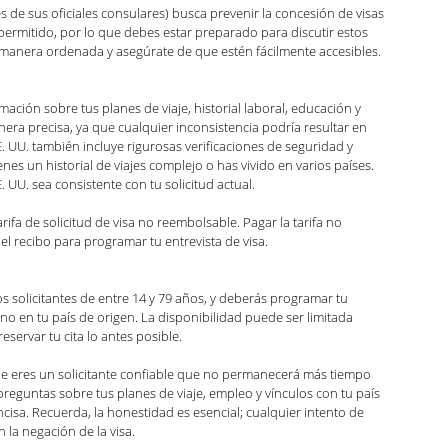
 de sus oficiales consulares) busca prevenir la concesión de visas 
mitido, por lo que debes estar preparado para discutir estos 
 manera ordenada y asegúrate de que estén fácilmente accesibles.
rmación sobre tus planes de viaje, historial laboral, educación y 
ra precisa, ya que cualquier inconsistencia podría resultar en 
E. UU. también incluye rigurosas verificaciones de seguridad y 
nes un historial de viajes complejo o has vivido en varios países. 
. UU. sea consistente con tu solicitud actual.
fa de solicitud de visa no reembolsable. Pagar la tarifa no 
el recibo para programar tu entrevista de visa.
os solicitantes de entre 14 y 79 años, y deberás programar tu 
o en tu país de origen. La disponibilidad puede ser limitada 
eservar tu cita lo antes posible.
ue eres un solicitante confiable que no permanecerá más tiempo 
preguntas sobre tus planes de viaje, empleo y vínculos con tu país 
cisa. Recuerda, la honestidad es esencial; cualquier intento de 
 la negación de la visa.