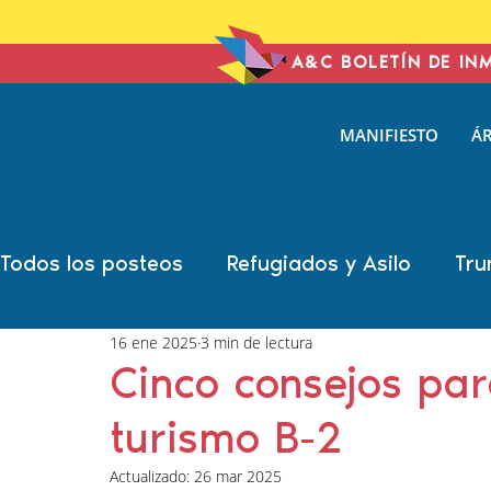
A&C BOLETÍN DE IN
ANTONIN
MANIFIESTO
ÁR
& COHE
IMMIGRATION L
Todos los posteos
Refugiados y Asilo
Tru
16 ene 2025
3 min de lectura
Año Electoral
Carolina Antonini
Marsh
Cinco consejos par
turismo B-2
Sonal Shah
Liann Campagne
Bethany
Actualizado:
26 mar 2025