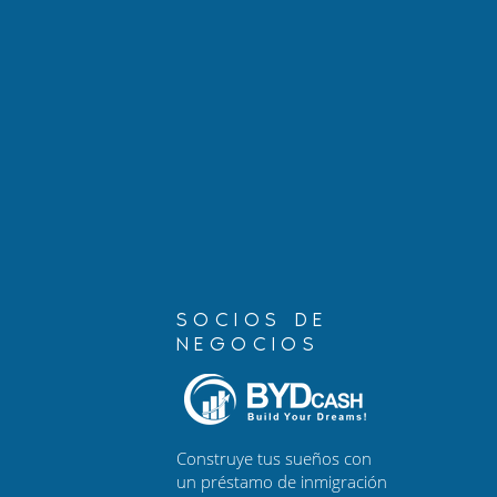
Cómo proteger a tu familia:
Nueva polít
una guía para padres de
USCIS: Expl
niños ciudadanos
cambios en 
estadounidenses
estatus (I-4
SOCIOS DE
NEGOCIOS
Construye tus sueños con
un préstamo de inmigración