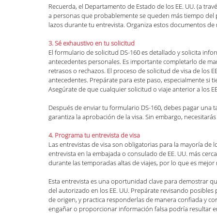
Recuerda, el Departamento de Estado de los EE. UU. (a través
a personas que probablemente se queden más tiempo del per
lazos durante tu entrevista. Organiza estos documentos de
3. Sé exhaustivo en tu solicitud
El formulario de solicitud DS-160 es detallado y solicita info
antecedentes personales. Es importante completarlo de mane
retrasos o rechazos. El proceso de solicitud de visa de los E
antecedentes. Prepárate para este paso, especialmente si tie
Asegúrate de que cualquier solicitud o viaje anterior a los EE
Después de enviar tu formulario DS-160, debes pagar una tari
garantiza la aprobación de la visa. Sin embargo, necesitarás 
4. Programa tu entrevista de visa
Las entrevistas de visa son obligatorias para la mayoría de l
entrevista en la embajada o consulado de EE. UU. más cercan
durante las temporadas altas de viajes, por lo que es mejor r
Esta entrevista es una oportunidad clave para demostrar q
del autorizado en los EE. UU. Prepárate revisando posibles 
de origen, y practica responderlas de manera confiada y con
engañar o proporcionar información falsa podría resultar en