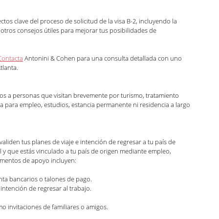
s clave del proceso de solicitud de la visa B-2, incluyendo la 
tros consejos útiles para mejorar tus posibilidades de 
Contacta
 Antonini & Cohen para una consulta detallada con uno 
lanta.
dos a personas que visitan brevemente por turismo, tratamiento 
da para empleo, estudios, estancia permanente ni residencia a largo 
liden tus planes de viaje e intención de regresar a tu país de 
 y que estás vinculado a tu país de origen mediante empleo, 
umentos de apoyo incluyen:
nta bancarios o talones de pago.
intención de regresar al trabajo.
o invitaciones de familiares o amigos.