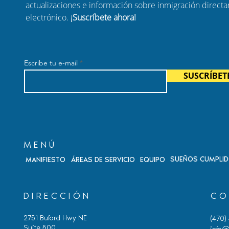
actualizaciones e información sobre inmigración direct
electrónico.
¡Suscríbete ahora!
ica 2026 del
Cómo Protegerte de las
icación de los
Estafas de Inmigración en
el ajuste de
Atlanta
Escribe tu e-mail
85)
SUSCRÍBET
MENÚ
SUEÑOS CUMPLI
MANIFIESTO
ÁREAS DE SERVICIO
EQUIPO
DIRECCIÓN
CO
2751 Buford Hwy NE
(470)
Suite 500