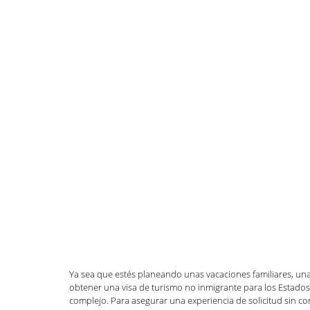
Defensa de deportación
DACA
Habla
Inmigración familiar
LGBTQI+
Naturali
Inmigración general
Zuhra Aziz
Jessi
Inmigración Humanitaria
Ya sea que estés planeando unas vacaciones familiares, una a
obtener una visa de turismo no inmigrante para los Estado
complejo. Para asegurar una experiencia de solicitud sin co