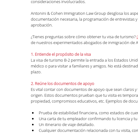
consideraciones involucrados.
Antonini & Cohen Immigration Law Group desglosa los aspecto
documentación necesaria, la programación de entrevistas y o
aprobación.
¿Tienes preguntas sobre cómo obtener tu visa de turismo? 
de nuestros experimentados abogados de inmigración de At
1. Entiende el propósito de la visa
La visa de turismo B-2 permite la entrada a los Estados Uni
médico o para visitar a familiares y amigos. No está destina
plazo.
2. Reúne los documentos de apoyo
Es vital contar con documentos de apoyo que sean claros y va
origen. Estos documentos prueban que tu visita es temporal
propiedad, compromisos educativos, etc. Ejemplos de doc
Prueba de estabilidad financiera, como estados de cue
Una carta de tu empleador confirmando tu licencia y tu 
Un itinerario de viaje detallado.
Cualquier documentación relacionada con tu visita, com