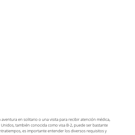
ndo con Carolina Podcast
zación
Green Card
Noticias y anuncios
ca Luna
Kaitlin Rudzinskyi
ventura en solitario o una visita para recibir atención médica, 
s Unidos, también conocida como visa B-2, puede ser bastante 
ntratiempos, es importante entender los diversos requisitos y 