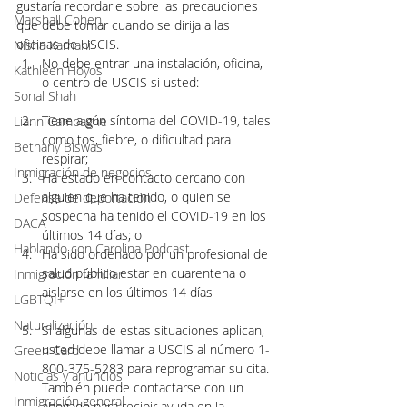
gustaría recordarle sobre las precauciones 
Marshall Cohen
que debe tomar cuando se dirija a las 
oficinas de USCIS.
Nisha Karnani
No debe entrar una instalación, oficina, 
Kathleen Hoyos
o centro de USCIS si usted:
Sonal Shah
Tiene algún síntoma del COVID-19, tales 
Liann Campagne
como tos, fiebre, o dificultad para 
Bethany Biswas
respirar;
Inmigración de negocios
Ha estado en contacto cercano con 
alguien que ha tenido, o quien se 
Defensa de deportación
sospecha ha tenido el COVID-19 en los 
DACA
últimos 14 días; o
Hablando con Carolina Podcast
Ha sido ordenado por un profesional de 
salud público estar en cuarentena o 
Inmigración familiar
aislarse en los últimos 14 días
LGBTQI+
Naturalización
Si algunas de estas situaciones aplican, 
usted debe llamar a USCIS al número 1-
Green Card
800-375-5283 para reprogramar su cita. 
Noticias y anuncios
También puede contactarse con un 
Inmigración general
abogado para recibir ayuda en la 