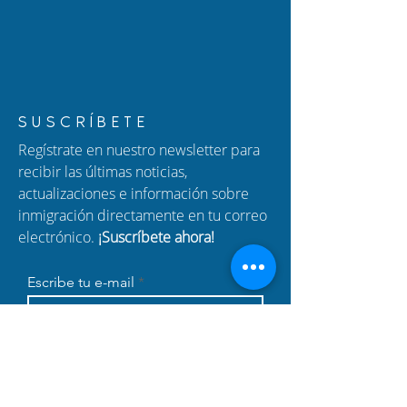
Cómo proteger a tu
Nuevo Episodio
SUSCRÍBETE
familia: una guía para
Hablando con C
Regístrate en nuestro newsletter para
padres de niños
Ajuste de Estatu
recibir las últimas noticias,
ciudadanos
Ciudadanía por
actualizaciones e información sobre
estadounidenses
Nacimiento y F
inmigración directamente en tu correo
Migratorio
electrónico.
¡Suscríbete ahora!
Escribe tu e-mail
SUSCRÍBETE