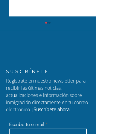
Nuevo Episodio de
Nuevo Episodio
SUSCRÍBETE
Hablando con Carolina:
Hablando con C
Regístrate en nuestro newsletter para
Ajuste de Estatus,
¿Qué Necesito 
recibir las últimas noticias,
Ciudadanía por
Sobre los Patro
actualizaciones e información sobre
Nacimiento y Fraude
Migratorios y la
inmigración directamente en tu correo
Migratorio
de Inmigración?
electrónico.
¡Suscríbete ahora!
Escribe tu e-mail