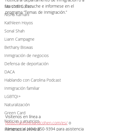
las cortes. Escuche e informese en el 
Marshall Cohen
programa “Temas de Inmigración.”
Nisha Karnani
Kathleen Hoyos
Sonal Shah
Liann Campagne
Bethany Biswas
Inmigración de negocios
Defensa de deportación
DACA
Hablando con Carolina Podcast
Inmigración familiar
LGBTQI+
Naturalización
Green Card
Visítenos en línea a 
Noticias y anuncios
https://antoniniandcohen.com/es/
 o 
llámenos al (404) 850-9394 para asistencia 
Inmigración general