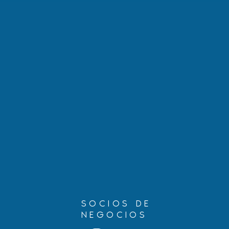
Hablando con Carolina: Tres
Cómo proteg
decisiones judiciales que
una guía p
podrían afectar tu caso de
niños ciud
inmigración
estadounid
SOCIOS DE
NEGOCIOS