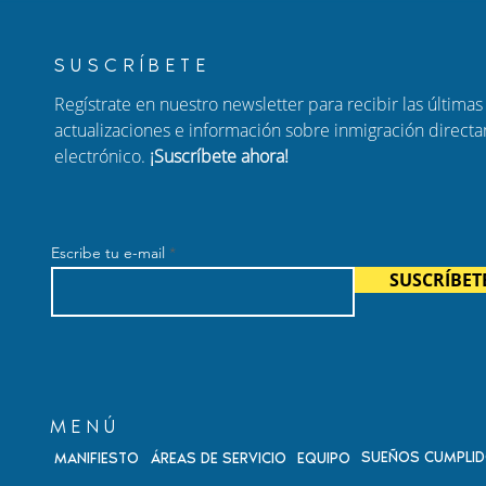
SUSCRÍBETE
Regístrate en nuestro newsletter para recibir las últimas 
actualizaciones e información sobre inmigración direct
electrónico.
¡Suscríbete ahora!
er a tu familia:
Nuevo Episodio de Habla
ara padres de
con Carolina: Ajuste de
adanos
Estatus, Ciudadanía por
Escribe tu e-mail
enses
Nacimiento y Fraude
SUSCRÍBET
Migratorio
MENÚ
SUEÑOS CUMPLI
MANIFIESTO
ÁREAS DE SERVICIO
EQUIPO