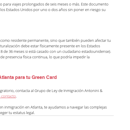
eso para viajes prolongados de seis meses o más. Este documento 
los Estados Unidos por uno o dos años sin poner en riesgo su 
s como residente permanente, sino que también pueden afectar tu 
aturalización debe estar físicamente presente en los Estados 
o 18 de 36 meses si está casado con un ciudadano estadounidense). 
e presencia física continua, lo que podría impedir la 
tlanta para tu Green Card
igratorio, contacta al Grupo de Ley de Inmigración Antonini & 
e contacto
.
 inmigración en Atlanta, te ayudamos a navegar las complejas 
eger tu estatus legal.