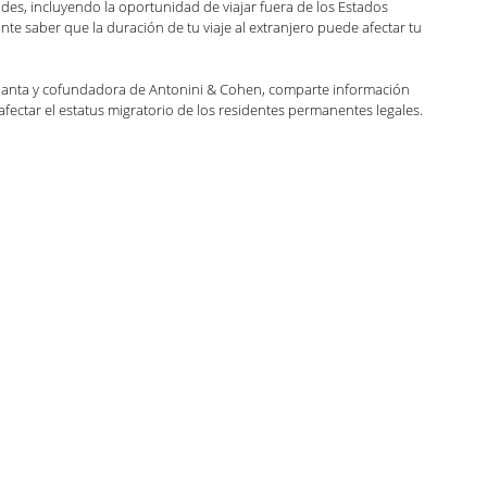
es, incluyendo la oportunidad de viajar fuera de los Estados 
e saber que la duración de tu viaje al extranjero puede afectar tu 
ndo con Carolina Podcast
tlanta y cofundadora de Antonini & Cohen, comparte información 
fectar el estatus migratorio de los residentes permanentes legales.
zación
Green Card
Noticias y anuncios
ca Luna
Kaitlin Rudzinskyi