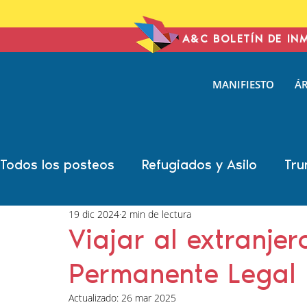
A&C BOLETÍN DE IN
ANTONIN
MANIFIESTO
ÁR
& COHE
IMMIGRATION L
Todos los posteos
Refugiados y Asilo
Tru
19 dic 2024
2 min de lectura
Año Electoral
Carolina Antonini
Marsh
Viajar al extranje
Permanente Legal
Sonal Shah
Liann Campagne
Bethany
Actualizado:
26 mar 2025