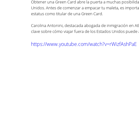
Obtener una Green Card abre la puerta a muchas posibilidad
Unidos. Antes de comenzar a empacar tu maleta, es important
Defensa de deportación
DACA
Habla
estatus como titular de una Green Card.
Carolina Antonini, destacada abogada de inmigración en A
clave sobre cómo viajar fuera de los Estados Unidos puede a
Inmigración familiar
LGBTQI+
Naturali
https://www.youtube.com/watch?v=rWizfAshPaE
Inmigración general
Zuhra Aziz
Jessi
Inmigración Humanitaria