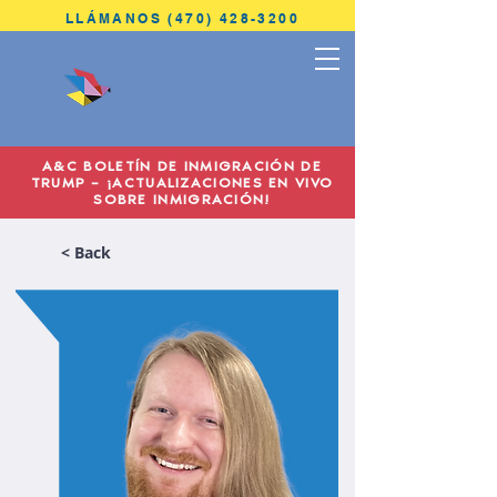
LLÁMANOS (470) 428-3200
ANTONINI
& COHEN
A&C BOLETÍN DE INMIGRACIÓN DE
IMMIGRATION LAW
TRUMP – ¡ACTUALIZACIONES EN VIVO
SOBRE INMIGRACIÓN!
< Back