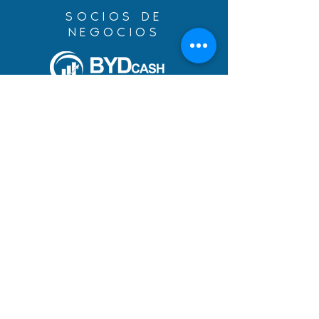
SOCIOS DE
NEGOCIOS
Construye tus sueños con
un préstamo de inmigración
de BYDcash.
MENÚ
MANIFIESTO
ÁREAS DE SERVICIO
EQUIPO
SUEÑOS CUMPLIDOS
BLOG
ACADEMIA
CARRERAS