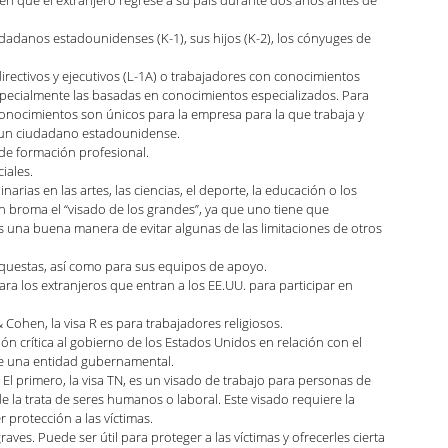
ren que el extranjero regrese a su país durante dos años antes de 
dadanos estadounidenses (K-1), sus hijos (K-2), los cónyuges de 
irectivos y ejecutivos (L-1A) o trabajadores con conocimientos 
 especialmente las basadas en conocimientos especializados. Para 
onocimientos son únicos para la empresa para la que trabaja y 
 un ciudadano estadounidense.
 de formación profesional.
iales.
rias en las artes, las ciencias, el deporte, la educación o los 
n broma el “visado de los grandes”, ya que uno tiene que 
 una buena manera de evitar algunas de las limitaciones de otros 
orquestas, así como para sus equipos de apoyo.
ara los extranjeros que entran a los EE.UU. para participar en 
 Cohen, la visa R es para trabajadores religiosos.
n crítica al gobierno de los Estados Unidos en relación con el 
de una entidad gubernamental.
 El primero, la visa TN, es un visado de trabajo para personas de 
de la trata de seres humanos o laboral. Este visado requiere la 
 protección a las víctimas.
graves. Puede ser útil para proteger a las víctimas y ofrecerles cierta 