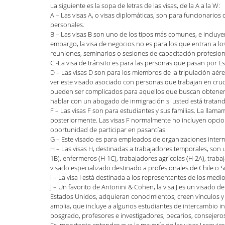
La siguiente es la sopa de letras de las visas, de la A a la W: 
Defensa de deportación
DACA
Habla
A – Las visas A, o visas diplomáticas, son para funcionarios
personales.
B – Las visas B son uno de los tipos más comunes, e incluyen 
embargo, la visa de negocios no es para los que entran a lo
reuniones, seminarios o sesiones de capacitación profesiona
Inmigración familiar
LGBTQI+
Naturali
C -La visa de tránsito es para las personas que pasan por E
D – Las visas D son para los miembros de la tripulación aé
ver este visado asociado con personas que trabajan en cruc
pueden ser complicados para aquellos que buscan obtener ta
Inmigración general
Zuhra Aziz
Jessi
hablar con un abogado de inmigración si usted está tratando
F – Las visas F son para estudiantes y sus familias. La llama
posteriormente. Las visas F normalmente no incluyen opcione
oportunidad de participar en pasantías.
Inmigración Humanitaria
G – Este visado es para empleados de organizaciones interna
H – Las visas H, destinadas a trabajadores temporales, son 
1B), enfermeros (H-1C), trabajadores agrícolas (H-2A), traba
visado especializado destinado a profesionales de Chile o 
I – La visa I está destinada a los representantes de los med
J – Un favorito de Antonini & Cohen, la visa J es un visado d
Estados Unidos, adquieran conocimientos, creen vínculos y s
amplia, que incluye a algunos estudiantes de intercambio 
posgrado, profesores e investigadores, becarios, consejeros