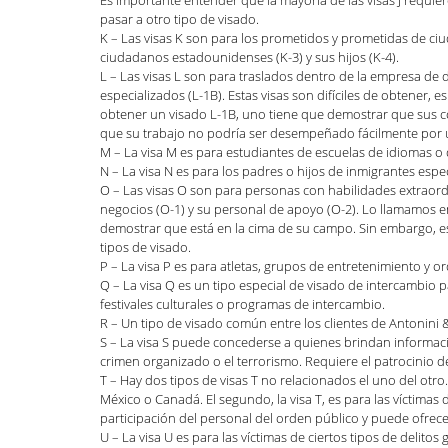
Es importante entender que la mayoría de las visas J requie
pasar a otro tipo de visado.
K – Las visas K son para los prometidos y prometidas de ciu
ciudadanos estadounidenses (K-3) y sus hijos (K-4).
L – Las visas L son para traslados dentro de la empresa de d
especializados (L-1B). Estas visas son difíciles de obtener,
obtener un visado L-1B, uno tiene que demostrar que sus c
que su trabajo no podría ser desempeñado fácilmente por
M – La visa M es para estudiantes de escuelas de idiomas o
N – La visa N es para los padres o hijos de inmigrantes espec
O – Las visas O son para personas con habilidades extraordina
negocios (O-1) y su personal de apoyo (O-2). Lo llamamos e
demostrar que está en la cima de su campo. Sin embargo, es
tipos de visado.
P – La visa P es para atletas, grupos de entretenimiento y 
Q – La visa Q es un tipo especial de visado de intercambio p
festivales culturales o programas de intercambio. 
R – Un tipo de visado común entre los clientes de Antonini &
S – La visa S puede concederse a quienes brindan informació
crimen organizado o el terrorismo. Requiere el patrocinio 
T – Hay dos tipos de visas T no relacionados el uno del otro.
México o Canadá. El segundo, la visa T, es para las víctimas 
participación del personal del orden público y puede ofrecer
U – La visa U es para las víctimas de ciertos tipos de delitos 