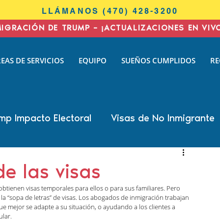
LLÁMANOS (470) 428-3200
MIGRACIÓN DE TRUMP – ¡ACTUALIZACIONES EN VIV
I
EAS DE SERVICIOS
EQUIPO
SUEÑOS CUMPLIDOS
RE
N
AW
mp Impacto Electoral
Visas de No Inmigrante
all Cohen
Nisha Karnani
Kathleen Hoyos
de las visas
tienen visas temporales para ellos o para sus familiares. Pero 
 Biswas
Inmigración de negocios
o, la “sopa de letras” de visas. Los abogados de inmigración trabajan 
 que mejor se adapte a su situación, o ayudando a los clientes a 
ular.