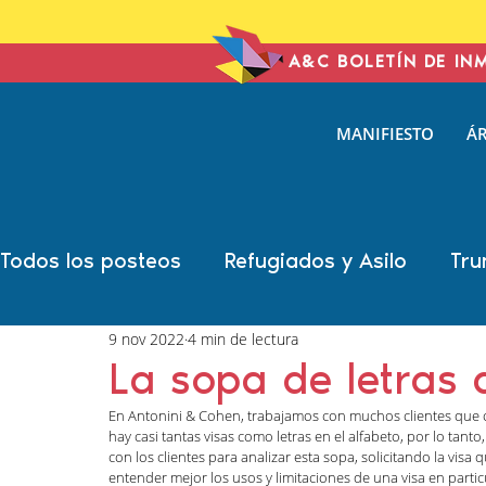
A&C BOLETÍN DE IN
ANTONIN
MANIFIESTO
ÁR
& COHE
IMMIGRATION L
Todos los posteos
Refugiados y Asilo
Tru
9 nov 2022
4 min de lectura
Año Electoral
Carolina Antonini
Marsh
La sopa de letras 
En Antonini & Cohen, trabajamos con muchos clientes que ob
Sonal Shah
Liann Campagne
Bethany
hay casi tantas visas como letras en el alfabeto, por lo tant
con los clientes para analizar esta sopa, solicitando la visa
entender mejor los usos y limitaciones de una visa en partic