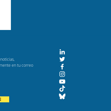
noticias,
amente en tu correo
ndo
E