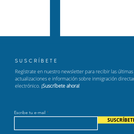
SUSCRÍBETE
Regístrate en nuestro newsletter para recibir las últimas 
actualizaciones e información sobre inmigración direct
electrónico.
¡Suscríbete ahora!
er a tu familia:
Nuevo Episodio de Habla
ara padres de
con Carolina: Ajuste de
adanos
Estatus, Ciudadanía por
Escribe tu e-mail
enses
Nacimiento y Fraude
SUSCRÍBET
Migratorio