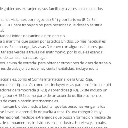
ndo con Carolina Podcast
 de gobiernos extranjeros, sus familias y a veces sus empleados 
a los visitantes por negocios (B-1) y por turismo (B-2). Sin 
s EE.UU. para trabajar sino para personas que desean asistir a 
l.  
zación
Green Card
Noticias y anuncios
stados Unidos de camino a otro destino.
rea o marítima que pasan por Estados Unidos. Lo más habitual es 
eros. Sin embargo, las visas D vienen con algunos factores que 
rjetas verdes a través del matrimonio, por lo que es esencial 
ca Luna
Kaitlin Rudzinskyi
 de cambiar su status legal. 
mos la “visa de entrada” para obtener otros tipos de visas de trabajo 
s de trabajo, aunque hay cierta flexibilidad, incluyendo la 
cionales, como el Comité Internacional de la Cruz Roja. 
uno de los tipos más comunes. Incluyen visas para profesionales (H-
jadores de temporada (H-2B) y aprendices (H-3). Existe incluso un 
Singapur (H-1B1) como parte de un acuerdo de libre comercio.
ios de comunicación internacionales. 
e intercambio destinado a facilitar que las personas vengan a los 
e lleven lo aprendido de vuelta a casa. Es una categoría muy 
internacional, médicos extranjeros que buscan formación médica de 
 de campamentos, individuos en la industria hotelera y au pairs. 