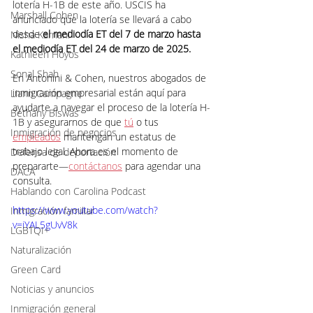
lotería H-1B de este año. USCIS ha 
Marshall Cohen
anunciado que la lotería se llevará a cabo 
desde 
el mediodía ET del 7 de marzo hasta 
Nisha Karnani
el mediodía ET del 24 de marzo de 2025.
Kathleen Hoyos
Sonal Shah
En Antonini & Cohen, nuestros abogados de 
inmigración empresarial están aquí para 
Liann Campagne
ayudarte a navegar el proceso de la lotería H-
Bethany Biswas
1B y asegurarnos de que 
tú
 o tus 
Inmigración de negocios
empleados
 mantengan un estatus de 
trabajo legal. Ahora es el momento de 
Defensa de deportación
prepararte—
contáctanos
 para agendar una 
DACA
consulta.
Hablando con Carolina Podcast
https://www.youtube.com/watch?
Inmigración familiar
v=iYAL5gUvV8k
LGBTQI+
Naturalización
Green Card
Noticias y anuncios
Inmigración general