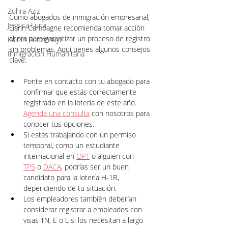
Zuhra Aziz
Como abogados de inmigración empresarial, 
Jessica Luna
Liann Campagne recomienda tomar acción 
ahora para garantizar un proceso de registro 
Kaitlin Rudzinskyi
sin problemas. Aquí tienes algunos consejos 
Inmigración Humanitaria
clave:
Ponte en contacto con tu abogado para 
confirmar que estás correctamente 
registrado en la lotería de este año. 
Agenda una consulta
 con nosotros para 
conocer tus opciones.
Si estás trabajando con un permiso 
temporal, como un estudiante 
internacional en 
OPT
 o alguien con 
TPS
o 
DACA
, podrías ser un buen 
candidato para la lotería H-1B, 
dependiendo de tu situación.
Los empleadores también deberían 
considerar registrar a empleados con 
visas TN, E o L si los necesitan a largo 